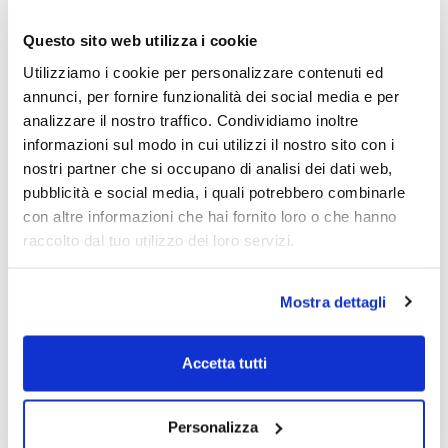
Questo sito web utilizza i cookie
Assistenza Post-Vendita
Utilizziamo i cookie per personalizzare contenuti ed
annunci, per fornire funzionalità dei social media e per
Saremo sempre disponibili in fase di post vendita
analizzare il nostro traffico. Condividiamo inoltre
con un supporto diretto dai costruttori, potrai
sempre contare su Gedal, anche dopo molti
informazioni sul modo in cui utilizzi il nostro sito con i
anni.
nostri partner che si occupano di analisi dei dati web,
pubblicità e social media, i quali potrebbero combinarle
con altre informazioni che hai fornito loro o che hanno
raccolto dal tuo utilizzo dei loro servizi.
Mostra dettagli
Accetta tutti
Personalizza