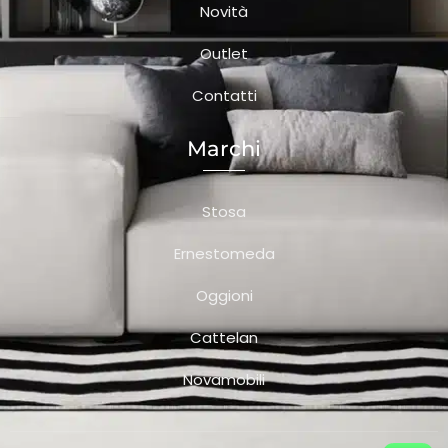
Novità
Outlet
Contatti
Marchi
Stosa
Ernestomeda
Oggioni
Cattelan
Novamobili