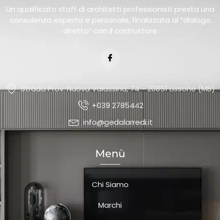
Un qualificato staff di architetti professionisti presta una
consulenza esperta e personale, finalizzata al “dialogo
diretto” con il costruttore
Strada Prov. Nuova Valassina, 74 - 20851 Lissone (MB)
+039 2785442
info@gedalarredi.it
Menù
Chi Siamo
Marchi