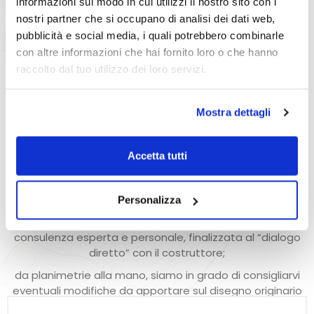
informazioni sul modo in cui utilizzi il nostro sito con i
nostri partner che si occupano di analisi dei dati web,
pubblicità e social media, i quali potrebbero combinarle
con altre informazioni che hai fornito loro o che hanno
raccolto dal tuo utilizzo dei loro servizi.
Mostra dettagli
Perché Sceglierci
Accetta tutti
Arredamento Completo Su
Misura
Personalizza
Un qualificato staff di architetti professionisti presta una
consulenza esperta e personale, finalizzata al “dialogo
diretto” con il costruttore;
da planimetrie alla mano, siamo in grado di consigliarvi
eventuali modifiche da apportare sul disegno originario
dell’appartamento, come demolizioni e costruzioni di