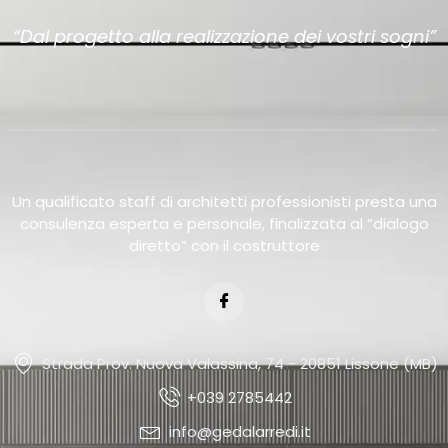
“Dal progetto alla realizzazione dei vostri sogni”
Un qualificato staff di architetti professionisti presta una
consulenza esperta e personale, finalizzata al “dialogo
diretto” con il costruttore
Strada Prov. Nuova Valassina, 74 - 20851 Lissone (MB)
+039 2785442
info@gedalarredi.it