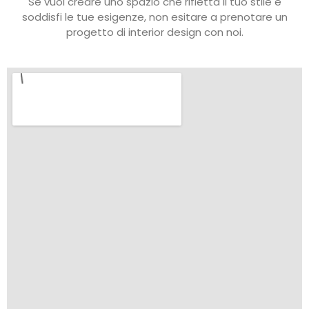
Se vuoi creare uno spazio che rifletta il tuo stile e
soddisfi le tue esigenze, non esitare a prenotare un
progetto di interior design con noi.