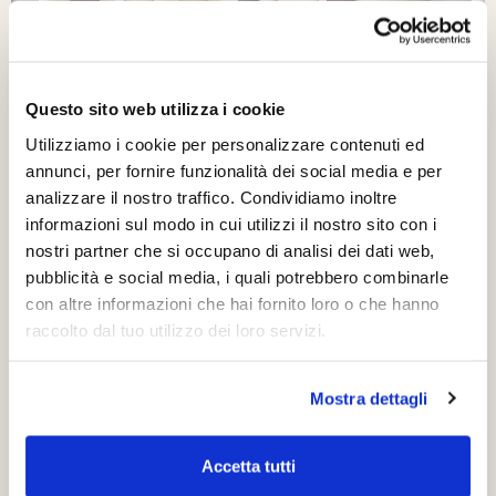
Questo sito web utilizza i cookie
Utilizziamo i cookie per personalizzare contenuti ed
annunci, per fornire funzionalità dei social media e per
analizzare il nostro traffico. Condividiamo inoltre
informazioni sul modo in cui utilizzi il nostro sito con i
nostri partner che si occupano di analisi dei dati web,
pubblicità e social media, i quali potrebbero combinarle
con altre informazioni che hai fornito loro o che hanno
raccolto dal tuo utilizzo dei loro servizi.
Mostra dettagli
Sei Pronto Ad Iniziare Un
Progetto Con Noi?
Accetta tutti
Gedal offre la risposta ideale per arredare ogni