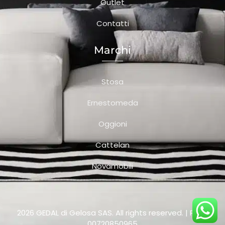
Outlet
Contatti
Marchi
Stosa
Ernestomeda
Oggioni
Cattelan
Novamobili
2026 GEDAL di Gelosa SAS. All rights reserved. | P.Iva:
00720850965