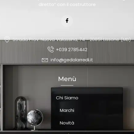
diretto” con il costruttore
Strada Prov. Nuova Valassina, 74 - 20851 Lissone (MB)
+039 2785442
info@gedalarredi.it
Menù
Chi Siamo
Marchi
Novità