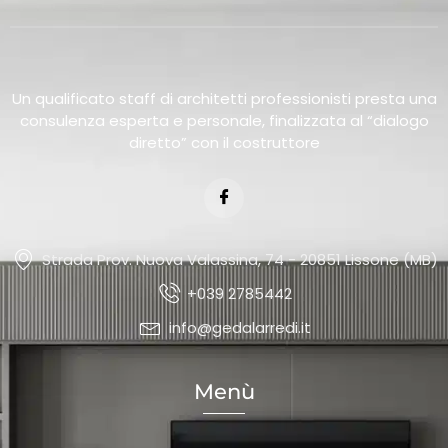
Un qualificato staff di architetti professionisti presta una
consulenza esperta e personale, finalizzata al “dialogo
diretto” con il costruttore
Strada Prov. Nuova Valassina, 74 - 20851 Lissone (MB)
+039 2785442
info@gedalarredi.it
Menù