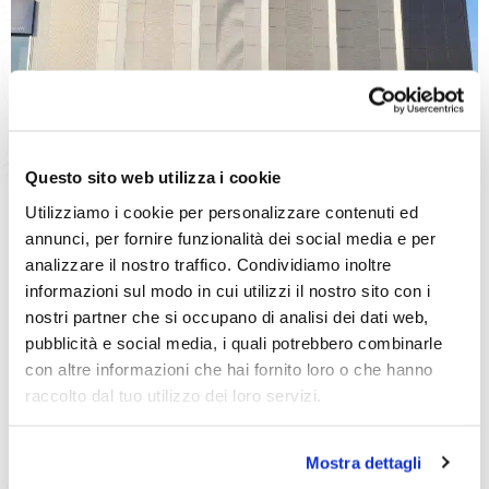
Questo sito web utilizza i cookie
Utilizziamo i cookie per personalizzare contenuti ed
annunci, per fornire funzionalità dei social media e per
analizzare il nostro traffico. Condividiamo inoltre
informazioni sul modo in cui utilizzi il nostro sito con i
Perché Sceglierci
nostri partner che si occupano di analisi dei dati web,
pubblicità e social media, i quali potrebbero combinarle
Arredamento Completo Su
con altre informazioni che hai fornito loro o che hanno
Misura
raccolto dal tuo utilizzo dei loro servizi.
Un qualificato staff di architetti professionisti presta una
consulenza esperta e personale, finalizzata al “dialogo
Mostra dettagli
diretto” con il costruttore;