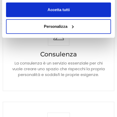
da planimetrie alla mano, siamo in grado di consigliarvi
Accetta tutti
eventuali modifiche da apportare sul disegno originario
dell’appartamento, come demolizioni e costruzioni di
muri interni, tenendo conto innanzitutto delle Vostre
Personalizza
specifiche necessità.
Consulenza
La consulenza è un servizio essenziale per chi
vuole creare uno spazio che rispecchi la propria
personalità e soddisfi le proprie esigenze.