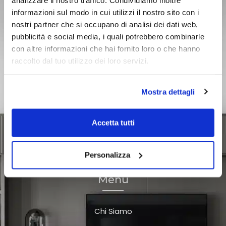
informazioni sul modo in cui utilizzi il nostro sito con i
nostri partner che si occupano di analisi dei dati web,
Un qualificato staff di architetti professionisti presta una
pubblicità e social media, i quali potrebbero combinarle
consulenza esperta e personale, finalizzata al “dialogo
con altre informazioni che hai fornito loro o che hanno
diretto” con il costruttore
raccolto dal tuo utilizzo dei loro servizi.
Mostra dettagli
Strada Prov. Nuova Valassina, 74 - 20851 Lissone (MB)
Accetta tutti
+039 2785442
info@gedalarredi.it
Personalizza
Menù
Chi Siamo