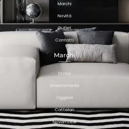
Marchi
Novità
Outlet
Contatti
Marchi
Stosa
Ernestomeda
Oggioni
Cattelan
Novamobili