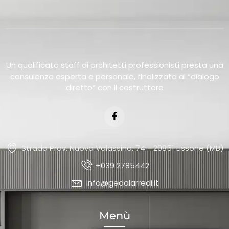
Un qualificato staff di architetti professionisti presta una
consulenza esperta e personale, finalizzata al “dialogo
diretto” con il costruttore
Strada Prov. Nuova Valassina, 74 - 20851 Lissone (MB)
+039 2785442
info@gedalarredi.it
Menù