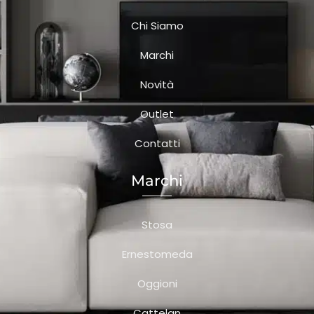
Chi Siamo
Marchi
Novità
Outlet
Contatti
Marchi
Stosa
Ernestomeda
Oggioni
Cattelan