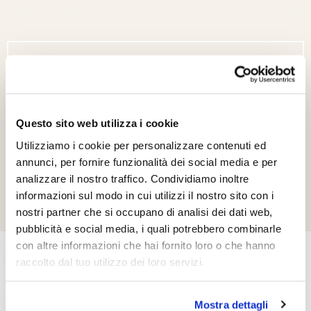
Sei Pronto Ad Iniziare Un
Progetto Con Noi?
Gedal offre la risposta ideale per arredare ogni
ambiente della tua casa.
Questo sito web utilizza i cookie
Per visionare tutta la gamma dei nostri prodotti
Utilizziamo i cookie per personalizzare contenuti ed
visitate la relativa sezione.
annunci, per fornire funzionalità dei social media e per
analizzare il nostro traffico. Condividiamo inoltre
Contattaci
informazioni sul modo in cui utilizzi il nostro sito con i
nostri partner che si occupano di analisi dei dati web,
pubblicità e social media, i quali potrebbero combinarle
con altre informazioni che hai fornito loro o che hanno
raccolto dal tuo utilizzo dei loro servizi.
Mostra dettagli