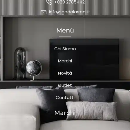
+039 2785442
info@gedalarredi.it
Menù
Chi Siamo
Marchi
Novità
Outlet
Contatti
Marchi