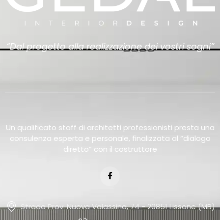
“Dal progetto alla realizzazione dei vostri sogni”
Un qualificato staff di architetti professionisti presta una
consulenza esperta e personale, finalizzata al “dialogo
diretto” con il costruttore
Strada Prov. Nuova Valassina, 74 - 20851 Lissone (MB)