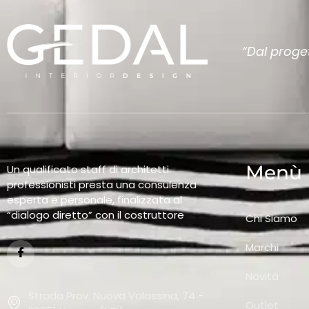
“Dal proget
Menù
Un qualificato staff di architetti
professionisti presta una consulenza
esperta e personale, finalizzata al
“dialogo diretto” con il costruttore
Chi Siamo
Marchi
Novità
Strada Prov. Nuova Valassina, 74 -
Outlet