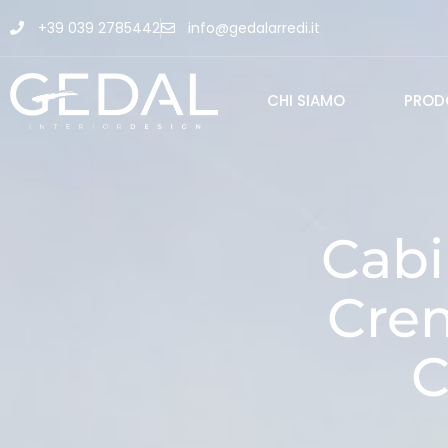
+39 039 2785442
info@gedalarredi.it
CHI SIAMO
PROD
Cabi
Crem
C