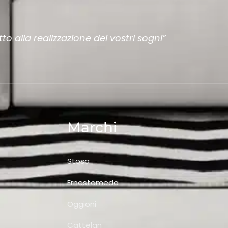
to alla realizzazione dei vostri sogni”
Marchi
Stosa
Ernestomeda
Oggioni
Cattelan