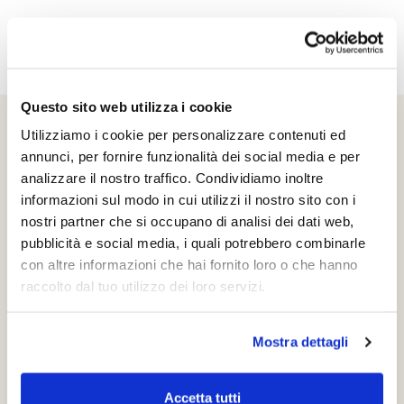
Questo sito web utilizza i cookie
Utilizziamo i cookie per personalizzare contenuti ed
Chiama In
annunci, per fornire funzionalità dei social media e per
Showroom
analizzare il nostro traffico. Condividiamo inoltre
39 039 2785442
informazioni sul modo in cui utilizzi il nostro sito con i
nostri partner che si occupano di analisi dei dati web,
Vuoi toccare con mano le nostre soluzioni di
pubblicità e social media, i quali potrebbero combinarle
arredamento e materiali di qualità? Prenota subito una
con altre informazioni che hai fornito loro o che hanno
visita al nostro showroom e lasciati ispirare dalla nostra
raccolto dal tuo utilizzo dei loro servizi.
vasta selezione di prodotti.
Mostra dettagli
Prenota una Visita
Accetta tutti