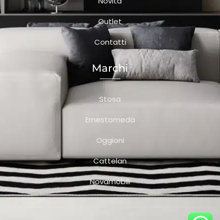
Novità
Outlet
Contatti
Marchi
Stosa
Ernestomeda
Oggioni
Cattelan
Novamobili