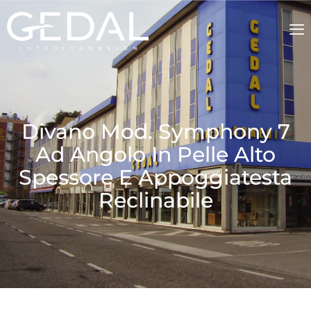
Divano Mod. Symphony 7
Ad Angolo In Pelle Alto
Spessore E Appoggiatesta
Reclinabile