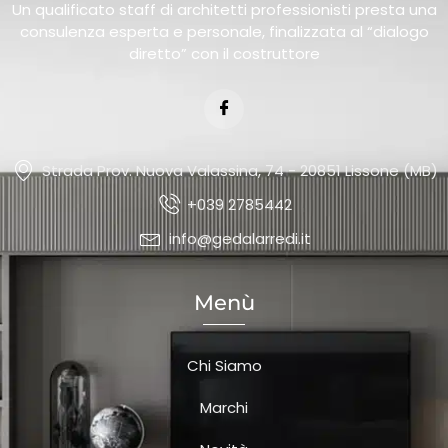
Un qualificato staff di architetti professionisti presta una
consulenza esperta e personale, finalizzata al “dialogo
diretto” con il costruttore
Strada Prov. Nuova Valassina, 74 - 20851 Lissone (MB)
+039 2785442
info@gedalarredi.it
Menù
Chi Siamo
Marchi