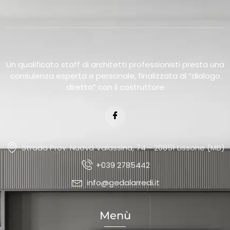
Un qualificato staff di architetti professionisti presta una
consulenza esperta e personale, finalizzata al “dialogo
diretto” con il costruttore
Strada Prov. Nuova Valassina, 74 - 20851 Lissone (MB)
+039 2785442
info@gedalarredi.it
Menù