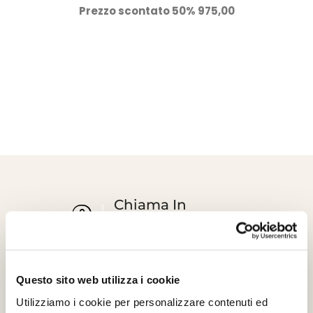
Prezzo scontato 50% 975,00
Chiama In
Showroom
39 039 2785442
Vuoi toccare con mano le nostre soluzioni di
Questo sito web utilizza i cookie
arredamento e materiali di qualità? Prenota subito una
visita al nostro showroom e lasciati ispirare dalla nostra
Utilizziamo i cookie per personalizzare contenuti ed