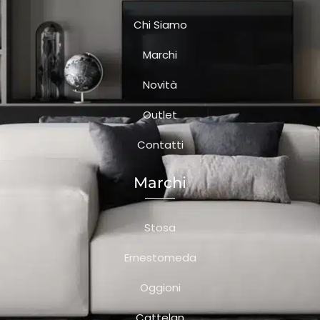
Chi Siamo
Marchi
Novità
Outlet
Contatti
Marchi
Stosa
Ernestomeda
Oggioni
Cattelan