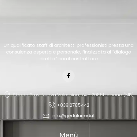
Un qualificato staff di architetti professionisti presta una
consulenza esperta e personale, finalizzata al “dialogo
diretto” con il costruttore
Strada Prov. Nuova Valassina, 74 - 20851 Lissone (MB)
+039 2785442
info@gedalarredi.it
Menù